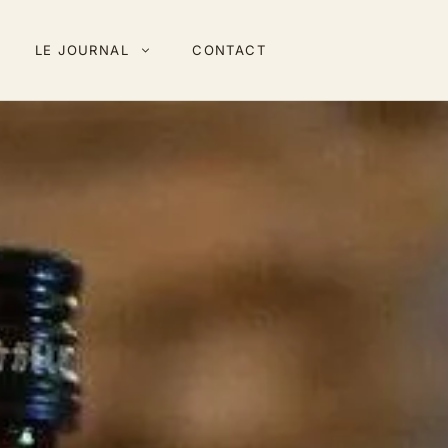
LE JOURNAL
CONTACT