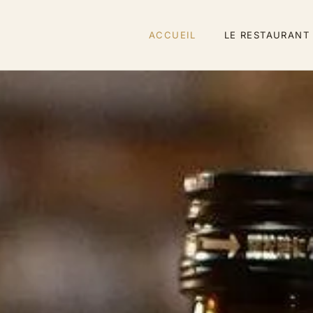
ACCUEIL
LE RESTAURANT