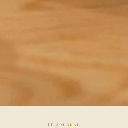
LE JOURNAL